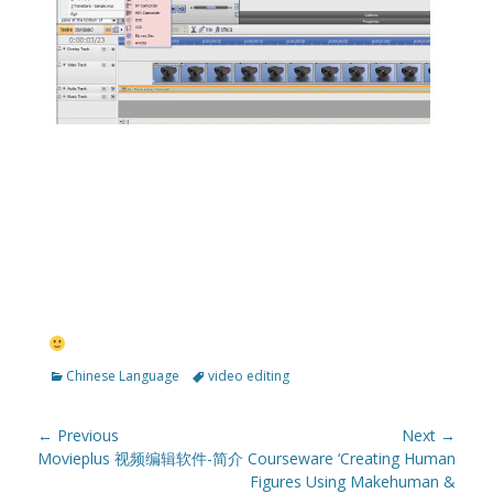
Categories
Tags
Chinese Language
video editing
Post
← Previous
Next →
navigation
Previous
Next
Movieplus 视频编辑软件-简介
Courseware ‘Creating Human
post:
post:
Figures Using Makehuman &